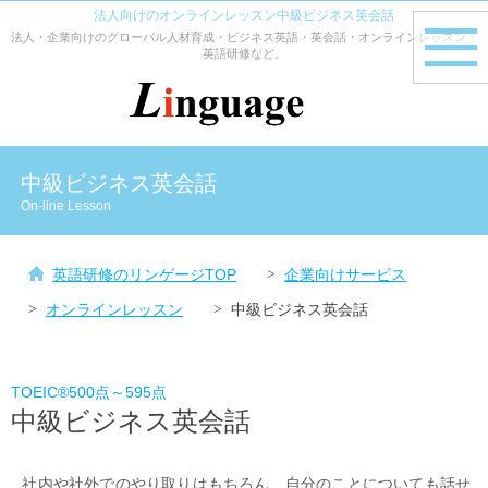
法人向けのオンラインレッスン中級ビジネス英会話
法人・企業向けのグローバル人材育成・ビジネス英語・英会話・オンラインレッスン・
toggle
英語研修など。
navig
中級ビジネス英会話
On-line Lesson
英語研修のリンゲージTOP
企業向けサービス
オンラインレッスン
中級ビジネス英会話
TOEIC®500点～595点
中級ビジネス英会話
社内や社外でのやり取りはもちろん、自分のことについても話せ